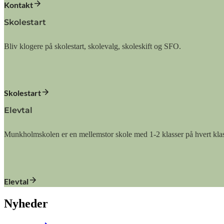
Kontakt
Skolestart
Bliv klogere på skolestart, skolevalg, skoleskift og SFO.
Skolestart
Elevtal
Munkholmskolen er en mellemstor skole med 1-2 klasser på hvert klas
Elevtal
Nyheder