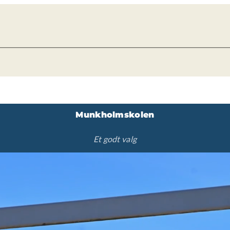
Munkholmskolen
Et godt valg