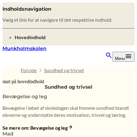
Indholdsnavigation
Vælg et link for at navigere til det respektive indhold.
gå til
Hovedindhold
Munkholmskolen
Menu
Forside
Sundhed og trivsel
start på hovedindhold
Sundhed og trivsel
senest opdateret 9. februar 2026
Bevægelse og leg
Bevægelse i løbet af skoledagen skal fremme sundhed blandt
eleverne og understøtte deres motivation, trivsel og læring.
Se mere om: Bevægelse og leg
Mad