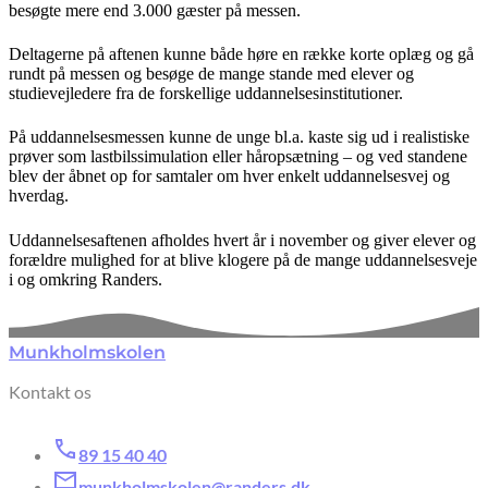
besøgte mere end 3.000 gæster på messen.
Deltagerne på aftenen kunne både høre en række korte oplæg og gå
rundt på messen og besøge de mange stande med elever og
studievejledere fra de forskellige uddannelsesinstitutioner.
På uddannelsesmessen kunne de unge bl.a. kaste sig ud i realistiske
prøver som lastbilssimulation eller håropsætning – og ved standene
blev der åbnet op for samtaler om hver enkelt uddannelsesvej og
hverdag.
Uddannelsesaftenen afholdes hvert år i november og giver elever og
forældre mulighed for at blive klogere på de mange uddannelsesveje
i og omkring Randers.
Munkholmskolen
Kontakt os
89 15 40 40
munkholmskolen@randers.dk