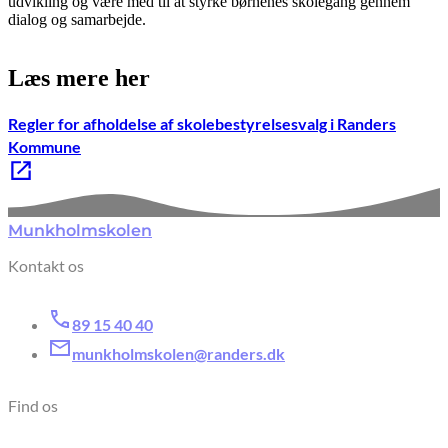
udvikling og være med til at styrke børnenes skolegang gennem
dialog og samarbejde.
Læs mere her
Regler for afholdelse af skolebestyrelsesvalg i Randers
Kommune
Munkholmskolen
Kontakt os
89 15 40 40
munkholmskolen@randers.dk
Find os