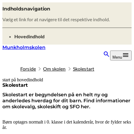
Indholdsnavigation
Vælg et link for at navigere til det respektive indhold.
gå til
Hovedindhold
Munkholmskolen
Menu
Forside
Om skolen
Skolestart
start på hovedindhold
senest opdateret 8. oktober 2025
Skolestart
Skolestart er begyndelsen på en helt ny og
anderledes hverdag for dit barn. Find informationer
om skolevalg, skoleskift og SFO her.
Børn optages normalt i 0. klasse i det kalenderår, hvor de fylder seks
år.