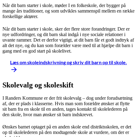
Når dit barn starter i skole, møder I en folkeskole, der bygger på
mange års traditioner, og som udvikles sammenspil mellem en række
forskellige aktører.
Når dit barn starter i skole, sker der flere store forandringer. Der er
nye udfordringer, og dit barn skal indgå i nye sociale relationer i
uvante rammer. Det er derfor vigtigt, at dit barn får et godt indtryk af
alt det nye, og du kan som forælder være med til at hjælpe dit barn i
gang med en god start på skolelivet.
Læs om skoleindskrivning og skriv dit barn op til skole.
Skolevalg og skoleskift
I Randers Kommune er der frit skolevalg – dog under forudsætning
af, der er plads i klasserne. Hvis man som forældre ønsker at flytte
sit barn fra en skole til en anden, tages kontakt til skolelederen på
den skole, hvor man ønsker sit barn indskrevet.
Ønskes barnet optaget på en anden skole end distriktsskolen, er det
op til skolelederen på den modtagende skole at vurdere, om der er