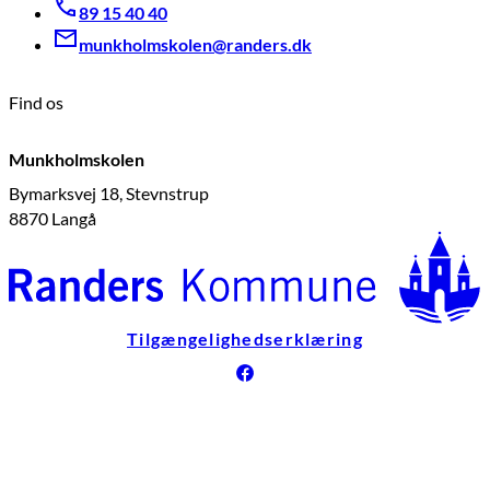
89 15 40 40
munkholmskolen@randers.dk
Find os
Munkholmskolen
Bymarksvej 18, Stevnstrup
8870 Langå
Tilgængelighedserklæring