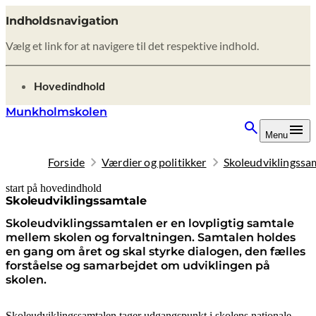
Indholdsnavigation
Vælg et link for at navigere til det respektive indhold.
gå til
Hovedindhold
Munkholmskolen
Menu
Forside
Værdier og politikker
Skoleudviklingssa
start på hovedindhold
senest opdateret 9. februar 2026
Skoleudviklingssamtale
Skoleudviklingssamtalen er en lovpligtig samtale
mellem skolen og forvaltningen. Samtalen holdes
en gang om året og skal styrke dialogen, den fælles
forståelse og samarbejdet om udviklingen på
skolen.
Skoleudviklingssamtalen tager udgangspunkt i skolens nationale