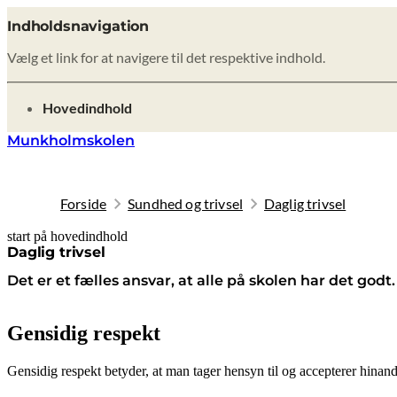
Indholdsnavigation
Vælg et link for at navigere til det respektive indhold.
gå til
Hovedindhold
Munkholmskolen
Forside
Sundhed og trivsel
Daglig trivsel
start på hovedindhold
senest opdateret 19. februar 2026
Daglig trivsel
Det er et fælles ansvar, at alle på skolen har det godt.
Gensidig respekt
Gensidig respekt betyder, at man tager hensyn til og accepterer hinan