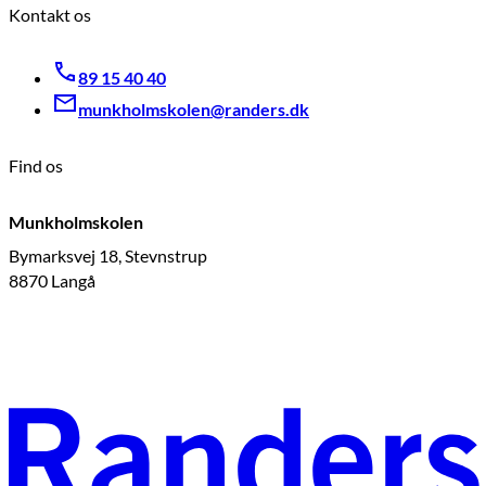
Kontakt os
89 15 40 40
munkholmskolen@randers.dk
Find os
Munkholmskolen
Bymarksvej 18, Stevnstrup
8870 Langå