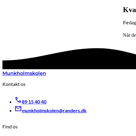
Kval
Pædago
Når de
Munkholmskolen
Kontakt os
89 15 40 40
munkholmskolen@randers.dk
Find os