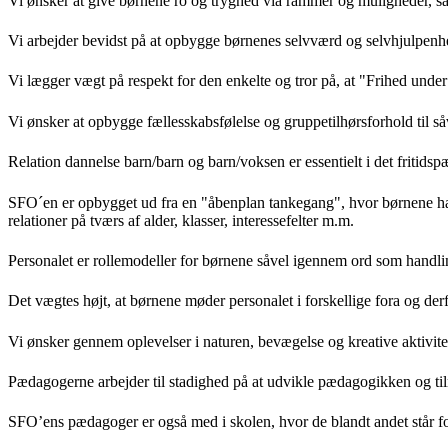
Vi ønsker at give børnene ro og tryghed via rammer og muligheder, så
Vi arbejder bevidst på at opbygge børnenes selvværd og selvhjulpenhed
Vi lægger vægt på respekt for den enkelte og tror på, at "Frihed under
Vi ønsker at opbygge fællesskabsfølelse og gruppetilhørsforhold til s
Relation dannelse barn/barn og barn/voksen er essentielt i det fritid
SFO´en er opbygget ud fra en "åbenplan tankegang", hvor børnene ha
relationer på tværs af alder, klasser, interessefelter m.m.
Personalet er rollemodeller for børnene såvel igennem ord som handling
Det vægtes højt, at børnene møder personalet i forskellige fora og der
Vi ønsker gennem oplevelser i naturen, bevægelse og kreative aktivitete
Pædagogerne arbejder til stadighed på at udvikle pædagogikken og tilre
SFO’ens pædagoger er også med i skolen, hvor de blandt andet står f