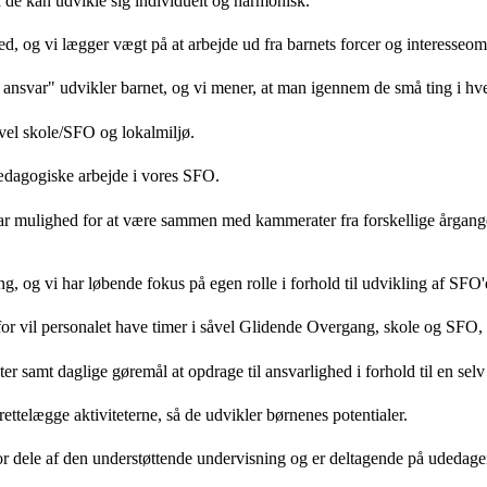
 de kan udvikle sig individuelt og harmonisk.
, og vi lægger vægt på at arbejde ud fra barnets forcer og interesseom
 ansvar" udvikler barnet, og vi mener, at man igennem de små ting i hve
åvel skole/SFO og lokalmiljø.
spædagogiske arbejde i vores SFO.
r mulighed for at være sammen med kammerater fra forskellige årgange
, og vi har løbende fokus på egen rolle i forhold til udvikling af SFO'
for vil personalet have timer i såvel Glidende Overgang, skole og SFO, 
r samt daglige gøremål at opdrage til ansvarlighed i forhold til en selv
ttelægge aktiviteterne, så de udvikler børnenes potentialer.
or dele af den understøttende undervisning og er deltagende på udedage