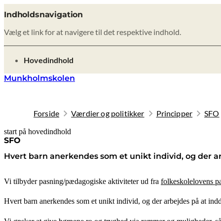
Indholdsnavigation
Vælg et link for at navigere til det respektive indhold.
gå til
Hovedindhold
Munkholmskolen
Forside
Værdier og politikker
Principper
SFO
start på hovedindhold
senest opdateret 9. februar 2026
SFO
Hvert barn anerkendes som et unikt individ, og der a
Vi tilbyder pasning/pædagogiske aktiviteter ud fra
folkeskolelovens pa
Hvert barn anerkendes som et unikt individ, og der arbejdes på at ind