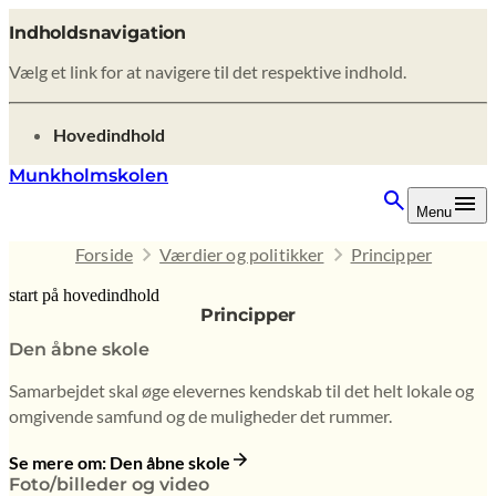
Indholdsnavigation
Vælg et link for at navigere til det respektive indhold.
gå til
Hovedindhold
Munkholmskolen
Menu
Forside
Værdier og politikker
Principper
start på hovedindhold
Principper
senest opdateret 9. februar 2026
Den åbne skole
Samarbejdet skal øge elevernes kendskab til det helt lokale og
omgivende samfund og de muligheder det rummer.
Se mere om: Den åbne skole
Foto/billeder og video