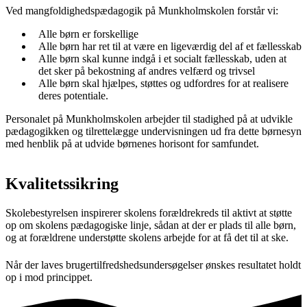
Ved mangfoldighedspædagogik på Munkholmskolen forstår vi:
Alle børn er forskellige
Alle børn har ret til at være en ligeværdig del af et fællesskab
Alle børn skal kunne indgå i et socialt fællesskab, uden at
det sker på bekostning af andres velfærd og trivsel
Alle børn skal hjælpes, støttes og udfordres for at realisere
deres potentiale.
Personalet på Munkholmskolen arbejder til stadighed på at udvikle
pædagogikken og tilrettelægge undervisningen ud fra dette børnesyn
med henblik på at udvide børnenes horisont for samfundet.
Kvalitetssikring
Skolebestyrelsen inspirerer skolens forældrekreds til aktivt at støtte
op om skolens pædagogiske linje, sådan at der er plads til alle børn,
og at forældrene understøtte skolens arbejde for at få det til at ske.
Når der laves brugertilfredshedsundersøgelser ønskes resultatet holdt
op i mod princippet.